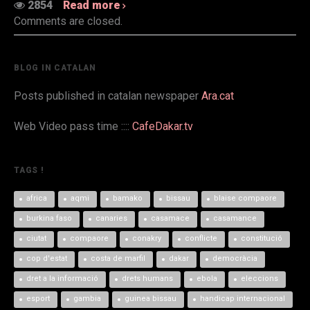
2854
Read more
Comments are closed.
BLOG IN CATALAN
Posts published in catalan newspaper
Ara.cat
Web Video pass time ::::
CafeDakar.tv
TAGS !
africa
aqmi
bamako
bissau
blaise compaore
burkina faso
canaries
casamace
casamance
ciutat
compaore
conakry
conflicte
constitució
cop d'estat
costa de marfil
dakar
democràcia
dret a la informació
drets humans
ebola
eleccions
esport
gambia
guinea bissau
handicap internacional