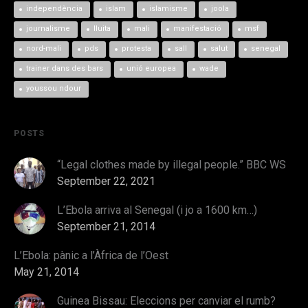
independència
islam
islamisme
joola
journalisme
lluita
mali
manifestació
msf
nord-mali
pds
protesta
sall
salut
senegal
trainer dans des bars
unió europea
wade
youssou ndour
POSTS
“Legal clothes made by illegal people.” BBC WS
September 22, 2021
L’Ebola arriva al Senegal (i jo a 1600 km…)
September 21, 2014
L’Ebola: pànic a l’Àfrica de l’Oest
May 21, 2014
Guinea Bissau: Eleccions per canviar el rumb?