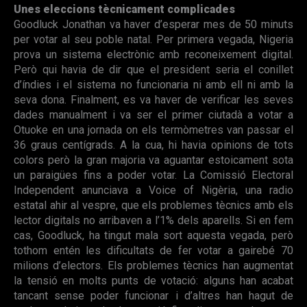
Unes eleccions tècnicament complicades
Goodluck Jonathan va haver d’esperar mes de 50 minuts
per votar al seu poble natal. Per primera vegada, Nigeria
prova un sistema electrònic amb reconeixement digital.
Però qui havia de dir que el president seria el conillet
d’índies i el sistema no funcionaria ni amb ell ni amb la
seva dona. Finalment, es va haver de verificar les seves
dades manualment i va ser el primer ciutadà a votar a
Otuoke en una jornada on els termòmetres van passar el
36 graus centígrads. A la cua, hi havia opinions de tots
colors però la gran majoria va aguantar estoicament sota
un paraigües fins a poder votar. La Comissió Electoral
Independent anunciava a Voice of Nigèria, una radio
estatal ahir al vespre, que els problemes tècnics amb els
lector digitals no arribaven a l’1% dels aparells. Si en fem
cas, Goodluck, ha tingut mala sort aquesta vegada, però
tothom entén les dificultats de fer votar a gairebé 70
milions d’electors. Els problemes tècnics han augmentat
la tensió en molts punts de votació: alguns han acabat
tancant sense poder funcionar i d’altres han hagut de