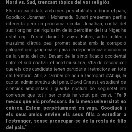
Nord vs. Sud, trencant tòpics del vot religiós
Els dos candidats amb mes possibilitats a dirigir el país,
Goodluck Jonathan i Mohamadu Buhari presenten perfils
diferents però un programa similar. Jonathan, cristià del
sud i original del riquíssim delta petrolífer del riu Niger, ha
estat cap d’estat durant 5 anys. Buhari, antic militar i
musulmà d’ètnia peul promet acabar amb la corrupció
galopant que gangrena el país i la dependència econòmica
de la venta del cru. Davant de la simplificació occidental
entre el sud cristià i el nord musulmà, s’ha de reconèixer
que els dos candidats tenen partidaris i retractors en tots
els territoris. Ahir, a l’arribar de nou a l’aeroport d’Abuja, la
capital administrativa del país, David Gnessi, estudiant de
ciències ambientals i guardià nocturn de seguretat em
confessa que tot i ser cristià ha votat pel canvi.
“Fa 9
mesos que els professors de la meva universitat no
cobren. Estem perpètuament en vaga. Goodluck i
els seus amics envien els seus fills a estudiar a
l’estranger, sense preocupar-se de la resta de fills
del país.”