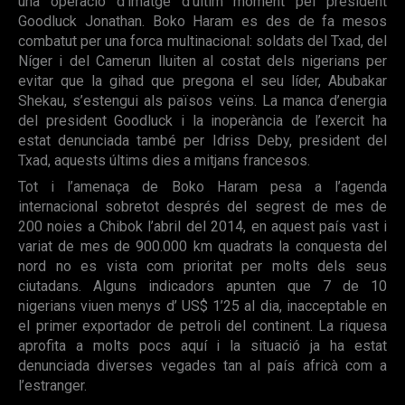
una operació d’imatge d’ultim moment pel president
Goodluck Jonathan. Boko Haram es des de fa mesos
combatut per una forca multinacional: soldats del Txad, del
Níger i del Camerun lluiten al costat dels nigerians per
evitar que la gihad que pregona el seu líder, Abubakar
Shekau, s’estengui als països veïns. La manca d’energia
del president Goodluck i la inoperància de l’exercit ha
estat denunciada també per Idriss Deby, president del
Txad, aquests últims dies a mitjans francesos.
Tot i l’amenaça de Boko Haram pesa a l’agenda
internacional sobretot després del segrest de mes de
200 noies a Chibok l’abril del 2014, en aquest país vast i
variat de mes de 900.000 km quadrats la conquesta del
nord no es vista com prioritat per molts dels seus
ciutadans. Alguns indicadors apunten que 7 de 10
nigerians viuen menys d’ US$ 1’25 al dia, inacceptable en
el primer exportador de petroli del continent. La riquesa
aprofita a molts pocs aquí i la situació ja ha estat
denunciada diverses vegades tan al país africà com a
l’estranger.