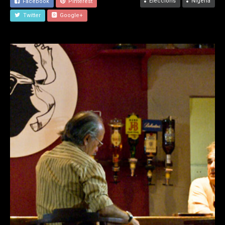
Eleccions
Nigeria
Facebook
Pinterest
Twitter
Google+