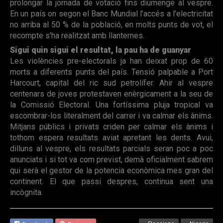
prolongar la jornada de votació fins diumenge al vespre.
En un país on segon el Banc Mundial l’accés a l’electricitat
no arriba al 50 % de la població, en molts punts de vot, el
recompte s’ha realitzat amb llanternes.
Sigui quin sigui el resultat, la pau ha de guanyar
Les violències pre-electorals ja han deixat prop de 60
morts a diferents punts del país. Tensió palpable a Port
Harcourt, capital del ric sud petrolífer. Ahir al vespre
centenars de joves protestaven enèrgicament a la seu de
la Comissió Electoral. Una fortíssima pluja tropical va
escombrar-los literalment del carrer i va calmar els ànims.
Mitjans públics i privats criden per calmar els ànims i
tothom espera resultats aviat apretant les dents. Avui,
dilluns al vespre, els resultats parcials seran poc a poc
anunciats i si tot va com previst, demà oficialment sabrem
qui serà el gestor de la potencia econòmica mes gran del
continent. El que passi despres, continua sent una
incògnita.