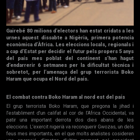
Gairebé 80 milions d’electors han estat cridats a les
urnes aquest dissabte a Nigèria, primera potencia
econòmica d’Àfrica. Les eleccions locals, regionals i
a cap d’Estat per decidir el futur pels propers 5 anys
del país mes poblat del continent s’han hagut
d’endarrerir 6 setmanes per la dificultat tècnica i
sobretot, per l’amenaça del grup terrorista Boko
Haram que ocupa el Nord del país.
El combat contra Boko Haram al nord est del país
El grup terrorista Boko Haram, que pregona la jihad i
l’establiment d’un califat al cor de l’Africa Occidental, va
patir una important derrota dos dies abans de les
eleccions. L’exercit nigerià va reconquerir Gwozas, un dels
feus mes importants, en el que molts analistes cosideren