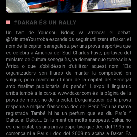
#DAKAR ÉS UN RALLY
Un twit de Youssou Ndour, va arrencar el debat.
@MinistreYou troba escandalós seguir utilitzant #Dakar, el
nom de la capital senegalesa, per una prova esportiva que
es celebra a Amèrica del Sud. Charles Faye, portaveu del
ministre de Cultura senegalès, va demanar que tornessin a
Àfrica o que s’oblidéssin d’utilitzar aquest nom. “Els
organitzadors son lliures de muntar la competició on
vulguin, però mantenir el nom de la capital del Senegal
amb finalitat publicitària és penós”. L’expol·li lingüístic
arriba també a la xarxa: www.dakar.com és la pàgina de la
prova de motor, no de la ciutat. L’organitzador de la prova
responia a mitjans francesos des del Perú: “És una marca
registrada. També hi ha un perfum que es diu París…”
Dakar, el Dakar,… En la ment de molts europeus, Dakar, no
és una ciutat, és una prova esportiva que des del 1995 no
comença ni a Paris i des del 2008 no acaba a Dakar. És