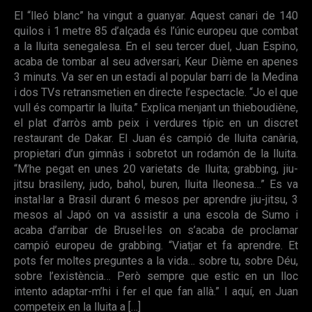
El “lleó blanc” ha vingut a guanyar. Aquest canari de 140
quilos i 1 metre 85 d’alçada és l’únic europeu que combat
a la lluita senegalesa. En el seu tercer duel, Juan Espino,
acaba de tombar al seu adversari, Keur Dième en apenes
3 minuts. Va ser en un estadi al popular barri de la Medina
i dos TVs retransmetien en directe l’espectacle. “Jo el que
vull és compartir la lluita.” Explica menjant un thieboudiène,
el plat d’arròs amb peix i verdures típic en un discret
restaurant de Dakar. El Juan és campió de lluita canària,
propietari d’un gimnàs i sobretot un rodamón de la lluita.
“M’he pegat en unes 20 varietats de lluita; grabbing, jiu-
jitsu brasileny, judo, bahol, buren, lluita lleonesa…” Es va
instal·lar a Brasil durant 6 mesos per aprendre jiu-jitsu, 3
mesos al Japó on va assistir a una escola de Sumo i
acaba d’arribar de Brusel·les on s’acaba de proclamar
campió europeu de grabbing. “Viatjar et fa aprendre. Et
pots fer moltes preguntes a la vida… sobre tu, sobre Déu,
sobre l’existència… Però sempre que estic en un lloc
intento adaptar-m’hi i fer el que fan allà.” I aquí, en Juan
competeix en la lluita a […]