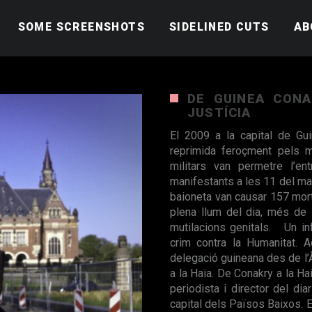
SOME SCREENSHOTS
SIDELINED CUTS
AB
Kenya’s child protection
Life as a nurse in Central
African Republic
DE GUINEA CONA
JUSTÍCIA
El 2009 a la capital de Gui
reprimida feroçment pels mi
militars van permetre l’e
manifestants a les 11 del mat
baioneta van causar 157 mort
plena llum del dia, més de 
mutilacions genitals. Un in
crim contra la Humanitat.
delegació guineana des de l’À
a la Haia. De Conakry a la H
periodista i director del dia
capital dels Països Baixos. El