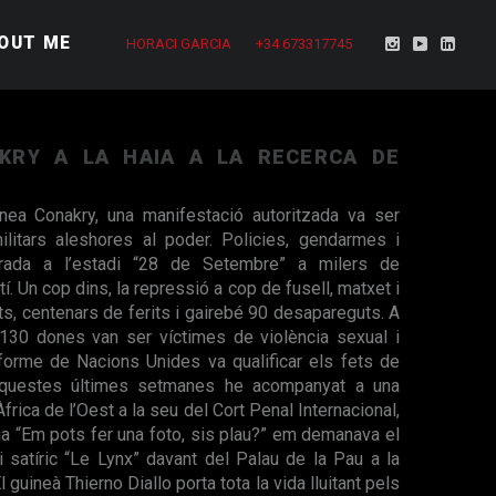
OUT ME
HORACI GARCIA
+34 673317745
KRY A LA HAIA A LA RECERCA DE
nea Conakry, una manifestació autoritzada va ser
litars aleshores al poder. Policies, gendarmes i
ntrada a l’estadi “28 de Setembre” a milers de
í. Un cop dins, la repressió a cop de fusell, matxet i
s, centenars de ferits i gairebé 90 desapareguts. A
130 dones van ser víctimes de violència sexual i
forme de Nacions Unides va qualificar els fets de
 Aquestes últimes setmanes he acompanyat a una
frica de l’Oest a la seu del Cort Penal Internacional,
aia “Em pots fer una foto, sis plau?” em demanava el
ri satíric “Le Lynx” davant del Palau de la Pau a la
 guineà Thierno Diallo porta tota la vida lluitant pels