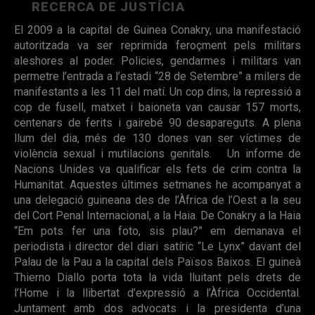
RECERCA DE JUSTÍCIA
El 2009 a la capital de Guinea Conakry, una manifestació
autoritzada va ser reprimida feroçment pels militars
aleshores al poder. Policies, gendarmes i militars van
permetre l’entrada a l’estadi “28 de Setembre” a milers de
manifestants a les 11 del matí. Un cop dins, la repressió a
cop de fusell, matxet i baioneta van causar 157 morts,
centenars de ferits i gairebé 90 desapareguts. A plena
llum del dia, més de 130 dones van ser víctimes de
violència sexual i mutilacions genitals. Un informe de
Nacions Unides va qualificar els fets de crim contra la
Humanitat. Aquestes últimes setmanes he acompanyat a
una delegació guineana des de l’Àfrica de l’Oest a la seu
del Cort Penal Internacional, a la Haia. De Conakry a la Haia
“Em pots fer una foto, sis plau?” em demanava el
periodista i director del diari satíric “Le Lynx” davant del
Palau de la Pau a la capital dels Països Baixos. El guineà
Thierno Diallo porta tota la vida lluitant pels drets de
l’Home i la llibertat d’expressió a l’Àfrica Occidental.
Juntament amb dos advocats i la presidenta d’una