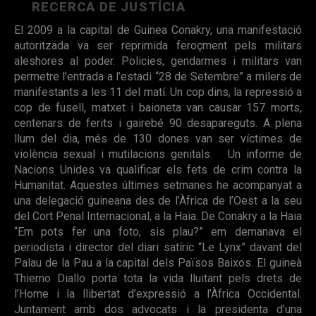
RECERCA DE JUSTÍCIA
El 2009 a la capital de Guinea Conakry, una manifestació
autoritzada va ser reprimida feroçment pels militars
aleshores al poder. Policies, gendarmes i militars van
permetre l’entrada a l’estadi “28 de Setembre” a milers de
manifestants a les 11 del matí. Un cop dins, la repressió a
cop de fusell, matxet i baioneta van causar 157 morts,
centenars de ferits i gairebé 90 desapareguts. A plena
llum del dia, més de 130 dones van ser víctimes de
violència sexual i mutilacions genitals. Un informe de
Nacions Unides va qualificar els fets de crim contra la
Humanitat. Aquestes últimes setmanes he acompanyat a
una delegació guineana des de l’Àfrica de l’Oest a la seu
del Cort Penal Internacional, a la Haia. De Conakry a la Haia
“Em pots fer una foto, sis plau?” em demanava el
periodista i director del diari satíric “Le Lynx” davant del
Palau de la Pau a la capital dels Països Baixos. El guineà
Thierno Diallo porta tota la vida lluitant pels drets de
l’Home i la llibertat d’expressió a l’Àfrica Occidental.
Juntament amb dos advocats i la presidenta d’una